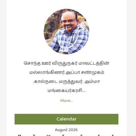
இலக்கியப்
பேருரைகள்
(7)
ஊடகம்
(1)
எனக்குப்
பிடித்த
கதைகள்
சொந்த ஊர் விருதுநகர் மாவட்டத்தின்
(39)
மல்லாங்கிணர்.அப்பா சண்முகம்
எனது
.கால்நடை மருத்துவர். அம்மா
பரிந்துரைகள்
மங்கையர்கரசி….
(5)
More…
ஓவியங்கள்
(47)
Calendar
ஓவியங்கள்
August 2026
(53)