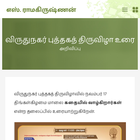
Main
எஸ். ராமகிருஷ்ணன்
Menu
THE
DOLL
விருதுநகர் புத்தகத் திருவிழா உரை
SHOW
(7)
அறிவிப்பு
Translation
(2)
அறிவிப்பு
(1,949)
விருதுநகர் புத்தகத் திருவிழாவில் நவம்பர் 17
அனுபவம்
(135)
திங்கள்கிழமை மாலை
கதையில் வாழ்கிறார்கள்
என்ற தலைப்பில் உரையாற்றுகிறேன்.
அன்றாடம்
(3)
ஆளுமை
(81)