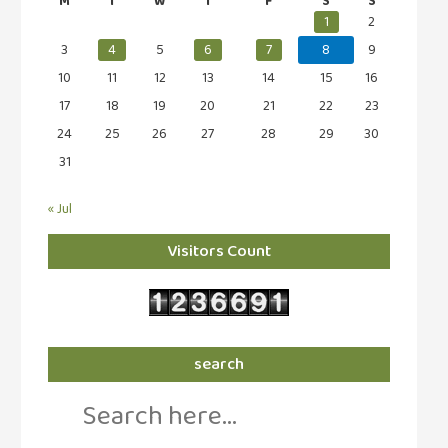
M
T
W
T
F
S
S
கட்டுரைகள்
1
2
(1)
3
4
5
6
7
8
9
10
11
12
13
14
15
16
கட்டுரைகள்
(7)
17
18
19
20
21
22
23
24
25
26
27
28
29
30
கதைகள்
31
செல்லும்
பாதை
« Jul
(10)
கல்வி
Visitors Count
(1)
கல்வி
(16)
search
கவிஞனும்
Search
கவிதையும்
for:
(4)