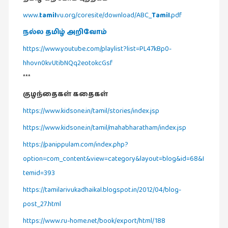
இலக்கியப்
www.
tamil
vu.org/coresite/download/ABC_
Tamil
.pdf
பேருரைகள்
(7)
நல்ல தமிழ் அறிவோம்
https://www.youtube.com/playlist?list=PL47kBp0-
ஊடகம்
(1)
hhovn0kvUtibNQq2eotokcGsf
***
எனக்குப்
பிடித்த
குழந்தைகள் கதைகள்
கதைகள்
https://www.kidsone.in/tamil/stories/index.jsp
(39)
https://www.kidsone.in/tamil/mahabharatham/index.jsp
எனது
https://panippulam.com/index.php?
பரிந்துரைகள்
option=com_content&view=category&layout=blog&id=68&I
(5)
temid=393
ஓவியங்கள்
https://tamilarivukadhaikal.blogspot.in/2012/04/blog-
(47)
post_27.html
ஓவியங்கள்
(53)
https://www.ru-home.net/book/export/html/188