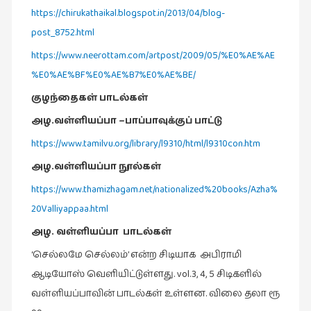
கட்டுரைகள்
https://chirukathaikal.blogspot.in/2013/04/blog-
(1)
post_8752.html
கட்டுரைகள்
https://www.neerottam.com/artpost/2009/05/%E0%AE%AE
(7)
%E0%AE%BF%E0%AE%B7%E0%AE%BE/
கதைகள்
குழந்தைகள்
பாடல்கள்
செல்லும்
அழ.வள்ளியப்பா
–
பாப்பாவுக்குப் பாட்டு
பாதை
https://www.tamilvu.org/library/l9310/html/l9310con.htm
(10)
அழ.வள்ளியப்பா நூல்கள்
கல்வி
(1)
https://www.thamizhagam.net/nationalized%20books/Azha%
20Valliyappaa.html
கல்வி
(16)
அழ. வள்ளியப்பா பாடல்கள்
கவிஞனும்
‘செல்லமே செல்லம்’ என்ற சிடியாக அபிராமி
கவிதையும்
ஆடியோஸ் வெளியிட்டுள்ளது. vol.3, 4, 5 சிடிகளில்
(4)
வள்ளியப்பாவின் பாடல்கள் உள்ளன. விலை தலா ரூ