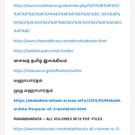
நேர்காணல்
https://www.noolaham.org/wiki/index.php/%E0%AE%AE%E0
(4)
%AF%81%E0%AE%A4%E0%AE%B1%E0%AF%8D_%E0%AE%
படித்தவை
AA%E0%AE%95%E0%AF%8D%E0%AE%95%E0%AE%AE%E0
(20)
%AF%8D
பயணங்கள்
https://www.chennailibrary.com/ebooks/ebooks.html
(24)
https://senthilvayal.com/e-books/
பரிந்துரை
சைவத் தமிழ் இலக்கியம்
(22)
https://shaivam.org/siddhanta/sta.htm
புகைப்படக்கலை
மஹாபாரதம்
(1)
முழு மஹாபாரதம்
புத்தக
கண்காட்சி2019
https://mahabharatham.arasan.info/2013/01/Mahabh
(2)
aratha-Purpose-of-translation.html
புத்தக
MAHABHARATA – ALL VOLUMES IN 12 PDF-FILES
விமர்சனம்
https://www.holybooks.com/mahabharata-all-volumes-in-12-
(55)