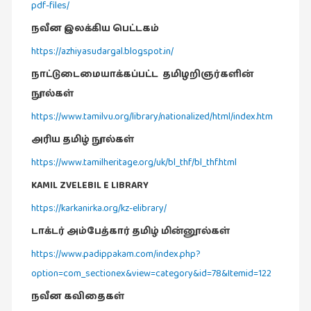
pdf-files/
புத்தகக்
நவீன இலக்கிய பெட்டகம்
காட்சி
https://azhiyasudargal.blogspot.in/
தினங்கள்
(4)
நாட்டுடைமையாக்கப்பட்ட தமிழறிஞர்களின்
புனைவுக்குறிப்புகள்
நூல்கள்
(1)
https://www.tamilvu.org/library/nationalized/html/index.htm
பெயரற்ற
அரிய தமிழ் நூல்கள்
மேகம்
https://www.tamilheritage.org/uk/bl_thf/bl_thf.html
(2)
KAMIL ZVELEBIL E LIBRARY
மூத்தோர்
https://karkanirka.org/kz-elibrary/
பாடல்
(4)
டாக்டர் அம்பேத்கார் தமிழ் மின்னூல்கள்
மொழி
https://www.padippakam.com/index.php?
(2)
option=com_sectionex&view=category&id=78&Itemid=122
மொழியாக்கம்
நவீன கவிதைகள்
(19)