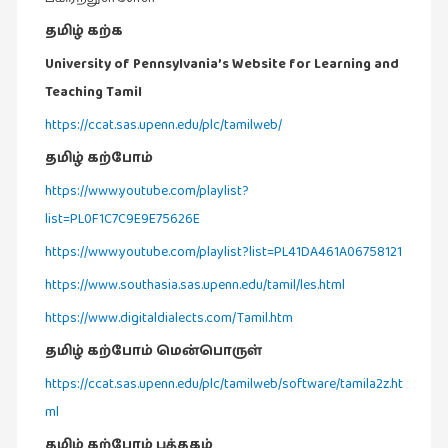
தமிழ் கற்க
இசை
(23)
University of Pennsylvania’s Website for Learning and
இணையதளம்
Teaching Tamil
(23)
https://ccat.sas.upenn.edu/plc/tamilweb/
இந்திய
தமிழ் கற்போம்
இலக்கியம்
https://www.youtube.com/playlist?
(4)
list=PL0F1C7C9E9E75626E
இயற்கை
https://www.youtube.com/playlist?list=PL41DA461A06758121
(34)
https://www.southasia.sas.upenn.edu/tamil/les.html
இலக்கியம்
(729)
https://www.digitaldialects.com/Tamil.htm
தமிழ் கற்போம் மென்பொருள்
இன்னொரு
கவிதை
https://ccat.sas.upenn.edu/plc/tamilweb/software/tamila2z.ht
(1)
ml
உலக
தமிழ் கற்போம்
புத்தகம்