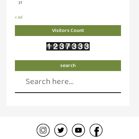
31
« Jul
Visitors Count
search
Search
for: