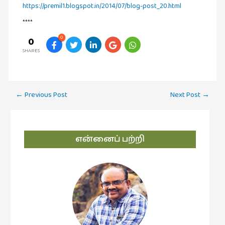
https://premil1.blogspot.in/2014/07/blog-post_20.html
வரலாறு
****
(2)
0
0
வரலாறு
SHARES
(4)
வாசிப்பில்
இன்று
Post
←
Previous Post
Next Post
→
(1)
navigation
விமர்சனம்
(19)
என்னைப் பற்றி
விளையாட்டு
(2)
ஷேக்ஸ்பியரின்
உலகம்
(1)