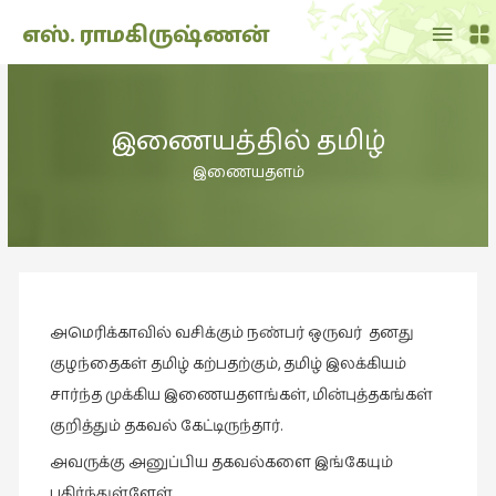
Main
எஸ். ராமகிருஷ்ணன்
Menu
THE
DOLL
இணையத்தில் தமிழ்
SHOW
(7)
இணையதளம்
Translation
(2)
அறிவிப்பு
(1,949)
அமெரிக்காவில் வசிக்கும் நண்பர் ஒருவர் தனது
அனுபவம்
(135)
குழந்தைகள் தமிழ் கற்பதற்கும், தமிழ் இலக்கியம்
சார்ந்த முக்கிய இணையதளங்கள், மின்புத்தகங்கள்
அன்றாடம்
குறித்தும் தகவல் கேட்டிருந்தார்.
(3)
அவருக்கு அனுப்பிய தகவல்களை இங்கேயும்
ஆளுமை
(81)
பகிர்ந்துள்ளேள்