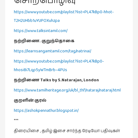
சொற்பொழிவு
சிறிய
https://www.youtube.com/playlist?list=PL47kBp0-hhot-
உண்மைகள்
(6)
T2H2UHbb1uYUPOXuhzpa
சிறுகதை
https://www.talksintamil.com/
(138)
நற்றிணை. குறுந்தொகை
சினிமா
https://learnsangamtamil.com/tag/natrinai/
(566)
https://www.youtube.com/playlist?list=PL47kBp0-
சுழலும்
hhosi8i7Lqp5yWTmBrb–4PUs
பார்வைகள்
நற்றிணை Talks by S.Natarajan, London
(1)
https://www.tamilheritage.org/uk/bl_thf/nataraj/nataraj.html
தனிமை
கொண்டவர்கள்
குறளின் குரல்
(1)
https://ashokpennathur.blogspot.in/
திரை
***
எழுத்து
திரையிசை , தமிழ் இசை சார்ந்த ரேடியோ பதிவுகள்
(4)