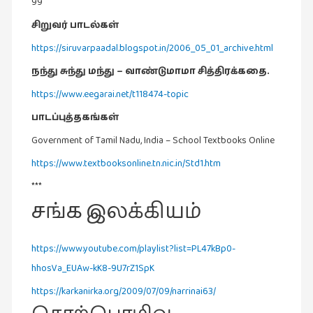
கவிதை
99
(29)
சிறுவர் பாடல்கள்
காந்தியின்
https://siruvarpaadal.blogspot.in/2006_05_01_archive.html
நிழலில்
நந்து சுந்து மந்து – வாண்டுமாமா சித்திரக்கதை.
(6)
https://www.eegarai.net/t118474-topic
காமிக்ஸ்
(7)
பாடப்புத்தகங்கள்
Government of Tamil Nadu, India – School Textbooks Online
காலைக்
குறிப்புகள்
https://www.textbooksonline.tn.nic.in/Std1.htm
(31)
***
குறுங்கதை
சங்க இலக்கியம்
(149)
குறும்படம்
https://www.youtube.com/playlist?list=PL47kBp0-
(13)
hhosVa_EUAw-kK8-9U7rZ1SpK
குற்றமுகங்கள்
https://karkanirka.org/2009/07/09/narrinai63/
(25)