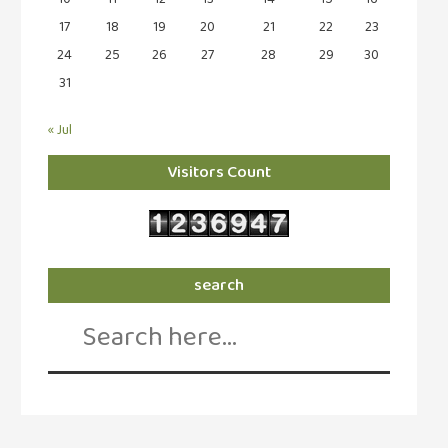
கவிதை
(29)
17
18
19
20
21
22
23
24
25
26
27
28
29
30
காந்தியின்
31
நிழலில்
(6)
« Jul
காமிக்ஸ்
(7)
Visitors Count
காலைக்
குறிப்புகள்
(31)
search
குறுங்கதை
Search
(149)
for:
குறும்படம்
(13)
குற்றமுகங்கள்
(25)