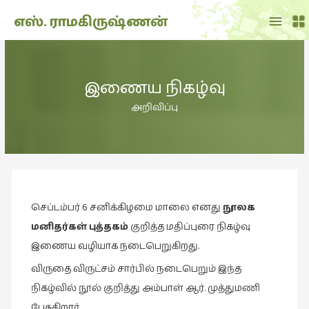
Main
எஸ். ராமகிருஷ்ணன்
Menu
THE
DOLL
இணைய நிகழ்வு
SHOW
(7)
அறிவிப்பு
Translation
(2)
அறிவிப்பு
(1,949)
செப்டம்பர் 6 சனிக்கிழமை மாலை எனது
நூலக
அனுபவம்
(135)
மனிதர்கள்
புத்தகம்
குறித்த மதிப்புரை நிகழ்வு
இணைய வழியாக நடைபெறுகிறது.
அன்றாடம்
(3)
விருதை விருட்சம் சார்பில் நடைபெறும் இந்த
நிகழ்வில் நூல் குறித்து அம்பாள் ஆர். முத்துமணி
ஆளுமை
(81)
பேசுகிறார்.