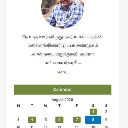
கட்டுரைகள்
(1)
கட்டுரைகள்
(7)
சொந்த ஊர் விருதுநகர் மாவட்டத்தின்
கதைகள்
மல்லாங்கிணர்.அப்பா சண்முகம்
செல்லும்
பாதை
.கால்நடை மருத்துவர். அம்மா
(10)
மங்கையர்கரசி….
கல்வி
More…
(1)
கல்வி
Calendar
(16)
August 2026
கவிஞனும்
M
T
W
T
F
S
S
கவிதையும்
1
2
(4)
3
4
5
6
7
8
9
10
11
12
13
14
15
16