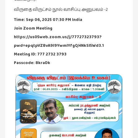
விருதை விருட்சம் நூல் வாசிப்பு அனுபவம் -2
இசை
(23)
Time: Sep 06, 2025 07:30 PM India
இணையதளம்
Join Zoom Meeting
(23)
https://us05web.zoom.us/j/77727323793?
pwd=epqtpVZ8vA9l9YwmIYfgQHNkSI5Wd3.1
இந்திய
இலக்கியம்
Meeting ID: 777 2732 3793
(4)
Passcode: 8kraDk
இயற்கை
(34)
இலக்கியம்
(729)
இன்னொரு
கவிதை
(1)
உலக