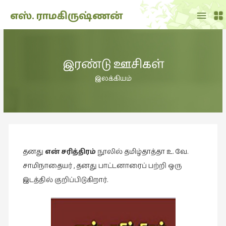
Main
எஸ். ராமகிருஷ்ணன்
Menu
THE
DOLL
இரண்டு ஊசிகள்
SHOW
(7)
இலக்கியம்
Translation
(2)
அறிவிப்பு
(1,949)
தனது
என் சரித்திரம்
நூலில் தமிழ்தாத்தா உ. வே.
அனுபவம்
(135)
சாமிநாதையர் , தனது பாட்டனாரைப் பற்றி ஒரு
இடத்தில் குறிப்பிடுகிறார்.
அன்றாடம்
(3)
ஆளுமை
(81)