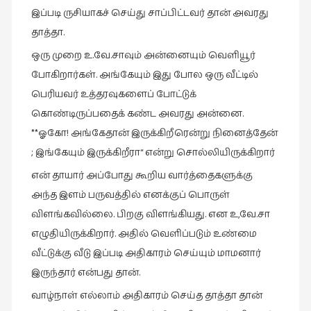
இப்படி ருசியாகச் செய்து சாப்பிட்டவர் தான் அவரது
நாடகம்
(8)
தாத்தா.
ஒரு முறை உ.வே.சாவும் அன்னையும் வெளியூர்
நாவல்கள்
(1)
போகிறார்கள். அங்கேயும் இது போல ஒரு வீட்டில்
பெரியவர் உத்தரவுகளைப் போட்டுக்
நாவல்கள்
கொண்டிருப்பதைக் கண்ட அவரது அன்னை.
(40)
**ஓகோ! அங்கேதான் இருக்கிறீரென்று நினைத்தேன்
நினைவுகுறிப்பு
; இங்கேயும் இருக்கிறீரா“ என்று சொல்லியிருக்கிறார்
(7)
என் தாயார் அப்போது கூறிய வார்த்தைகளுக்கு
நுண்கலை
அந்த இளம் பருவத்தில் எனக்குப் பொருள்
(5)
விளங்கவில்லை. பிறகு விளங்கியது. என உ,வே.சா
நுண்கலை
எழுதியிருக்கிறார். அதில் வெளிப்படும் உண்மை
(11)
வீட்டுக்கு வீடு இப்படி அதிகாரம் செய்யும் மாமனார்
நூலக
இருந்தார் என்பது தான்.
மனிதர்கள்
(32)
வாழ்நாள் எல்லாம் அதிகாரம் செய்த தாத்தா தான்