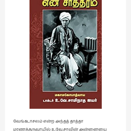
இசை
(23)
இணையதளம்
(23)
இந்திய
இலக்கியம்
(4)
இயற்கை
(34)
இலக்கியம்
(729)
இன்னொரு
கவிதை
(1)
வேங்கடாசலம் என்ற அந்தத் தாத்தா
உலக
மரணத்தருவாயில் உ.வே.சாவின் அன்னையை