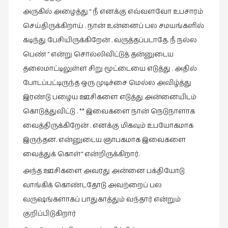
இலக்கியப்
அருகில் அழைத்து “ நீ எனக்கு எவ்வளவோ உபசாரம்
பேருரைகள்
செய்திருக்கிறாய் . நான் உன்னைப் பல சமயங்களில்
(7)
கடிந்து பேசியிருக்கிறேன் . வருத்தப்படாதே. நீ நல்ல
ஊடகம்
பெண் ” என்று சொல்லிவிட்டுத் தன்னுடைய
(1)
தலைமாட்டிலுள்ள சிறு மூட்டையை எடுத்து . அதில்
எனக்குப்
போடப்பட்டிருந்த ஒரு முடிச்சை மெல்ல அவிழ்த்து
பிடித்த
இரண்டு பழைய ஊசிகளை எடுத்து அன்னையிடம்
கதைகள்
கொடுத்துவிட்டு . ** இவைகளை நான் நெடுநாளாக
(39)
வைத்திருக்கிறேன் . எனக்கு மிகவும் உபயோகமாக
எனது
இருந்தன. என்னுடைய ஞாபகமாக இவைகளை
பரிந்துரைகள்
வைத்துக் கொள்“ என்றிருக்கிறார்.
(5)
அந்த ஊசிகளை அவரது அன்னை பக்தியோடு
ஓவியங்கள்
வாங்கிக் கொண்டதோடு அவற்றைப் பல
(47)
வருஷங்களாகப் பாதுகாத்தும் வந்தார் என்றும்
ஓவியங்கள்
குறிப்பிடுகிறார்
(53)