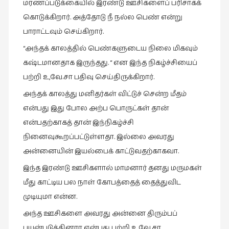
மரணப்படுக்கையில் இரண்டு ஊசிகளைப் பரிசாகக்
நேர்காணல்
கொடுக்கிறார். அத்தோடு நீ நல்ல பெண் என்று
(4)
பாராட்டவும் செய்கிறார்.
படித்தவை
“அந்தக் காலத்தில் பெண்களுடைய நிலை மிகவும்
(20)
கஷ்டமானதாக இருந்தது. “ என இந்த நிகழ்ச்சியைப்
பயணங்கள்
பற்றி உ,வே.சா பதிவு செய்திருக்கிறார்.
(24)
அந்தக் காலத்து மனிதர்கள் விட்டுச் சென்ற மீதம்
பரிந்துரை
என்பது இது போல அற்ப பொருட்கள் தான்
(22)
என்பதற்காகத் தான் இந்நிகழ்ச்சி
புகைப்படக்கலை
நினைவுகூறப்பட்டுள்ளதா. இல்லை அவரது
(1)
அன்னையின் இயல்பைக் காட்டுவதற்காகவா.
புத்தக
இந்த இரண்டு ஊசிகளால் மாமனார் தனது மருமகள்
கண்காட்சி2019
(2)
மீது காட்டிய பல நாள் கோபத்தைத் தைத்துவிட
முடியுமா என்ன.
புத்தக
விமர்சனம்
அந்த ஊசிகளை அவரது அன்னை திரும்பப்
(55)
பயன்படுத்தினரா என்பது பற்றி உ.வே.சா