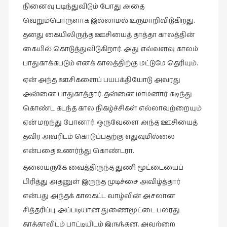
நினைவு படிந்துவிடும் போது அதை
வரலாறு
வெறும்பொருளாக இல்லாமல் உருமாறிவிடுகிறது.
(2)
தனது கையிலிருந்த ஊசியைத் தாத்தா காலத்தின்
வரலாறு
கையில் கொடுத்துவிடுகிறார். அது எவ்வளவு காலம்
(4)
பாதுகாக்கபடும் எனக் காலத்திற்கு மட்டுமே தெரியும்.
வாசிப்பில்
ஏன் அந்த ஊசிகளைப் பயபக்தியோடு அவரது
இன்று
அன்னை பாதுகாத்தார். தன்னை மாமனார் கடிந்து
(1)
கொண்ட கடந்த கால நிகழ்ச்சிகள் எல்லாவற்றையும்
விமர்சனம்
ஏன் மறந்து போனார். ஒருவேளை அந்த ஊசியைத்
(19)
தவிர அவரிடம் கொடுப்பதற்கு எதுவுமில்லை
விளையாட்டு
என்பதை உணர்ந்து கொண்டரா.
(2)
தலையருகே வைத்திருந்த துணி மூட்டையைப்
ஷேக்ஸ்பியரின்
பிரித்து அதனுள் இருந்த முடிச்சை அவிழ்த்தார்
உலகம்
என்பது அந்தக் காலகட்ட வாழ்வின் அசலான
(1)
சித்தரிப்பு. அப்படியான துணைமூட்டை பலரது
தாத்தாவிடம் பாட்டியிடம் இருந்தன. அவற்றை