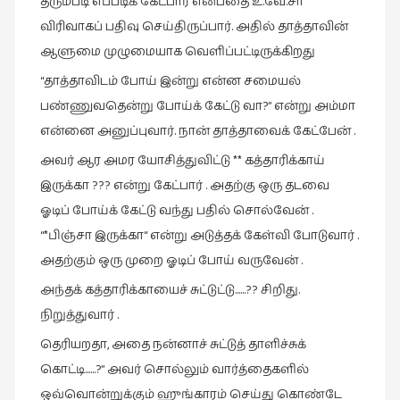
கவிதை
தரும்படி எப்படிக் கேட்பார் என்பதை உ.வே.சா
(29)
விரிவாகப் பதிவு செய்திருப்பார். அதில் தாத்தாவின்
ஆளுமை முழுமையாக வெளிப்பட்டிருக்கிறது
காந்தியின்
நிழலில்
“தாத்தாவிடம் போய் இன்று என்ன சமையல்
(6)
பண்ணுவதென்று போய்க் கேட்டு வா?” என்று அம்மா
காமிக்ஸ்
என்னை அனுப்புவார். நான் தாத்தாவைக் கேட்பேன் .
(7)
அவர் ஆர அமர யோசித்துவிட்டு ** கத்தாரிக்காய்
காலைக்
இருக்கா ??? என்று கேட்பார் . அதற்கு ஒரு தடவை
குறிப்புகள்
ஓடிப் போய்க் கேட்டு வந்து பதில் சொல்வேன் .
(31)
“*பிஞ்சா இருக்கா“ என்று அடுத்தக் கேள்வி போடுவார் .
குறுங்கதை
அதற்கும் ஒரு முறை ஓடிப் போய் வருவேன் .
(149)
அந்தக் கத்தாரிக்காயைச் சுட்டுட்டு……?? சிறிது.
குறும்படம்
நிறுத்துவார் .
(13)
தெரியறதா, அதை நன்னாச் சுட்டுத் தாளிச்சுக்
குற்றமுகங்கள்
கொட்டி……?” அவர் சொல்லும் வார்த்தைகளில்
(25)
ஒவ்வொன்றுக்கும் ஹுங்காரம் செய்து கொண்டே