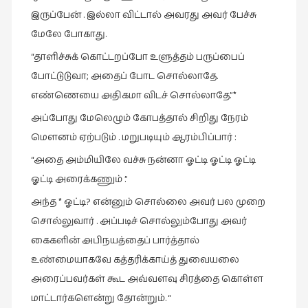
சிறிய
இருப்பேன் . இல்லா விட்டால் அவரது அவர் பேச்சு
உண்மைகள்
மேலே போகாது.
(6)
“தாளிச்சுக் கொட்டறப்போ உளுத்தம் பருப்பைப்
சிறுகதை
போட்டுடுவா; அதைப் போட சொல்லாதே.
(138)
எண்ணெயை அதிகமா விடச் சொல்லாதே.”*
சினிமா
அப்போது மேலெழும் கோபத்தால் சிறிது நேரம்
(566)
மெளனம் ஏற்படும் . மறுபடியும் ஆரம்பிப்பார் :
சுழலும்
“அதை அம்மியிலே வச்சு நன்னா ஓட்டி ஓட்டி ஓட்டி
பார்வைகள்
ஓட்டி அரைக்கணும் .”
(1)
அந்த * ஓட்டி? என்னும் சொல்லை அவர் பல முறை
தனிமை
சொல்லுவார் . அப்படிச் சொல்லும்போது அவர்
கொண்டவர்கள்
கைகளின் அபிநயத்தைப் பார்த்தால்
(1)
உண்மையாகவே கத்தரிக்காய்த் துவையலை
திரை
அரைப்பவர்கள் கூட அவ்வளவு சிரத்தை கொள்ள
எழுத்து
மாட்டார்களென்று தோன்றும். “
(4)