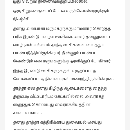
இது வெறும் நினைவுக்குறிப்பில்லை.
கட்டுரைகள்
ஒரு சிறுகதையைப் போல உருக்கொண்டிருக்கும்
(1)
நிகழ்ச்சி.
கட்டுரைகள்
தனது அன்பான மருமகளுக்கு மாமனார் கொடுத்த
(7)
பரிசு இரண்டு பழைய ஊசிகள். அவர் தன்னுடைய
கதைகள்
வாழ்நாள் எல்லாம் அந்த ஊசிகளை வைத்துப்
செல்லும்
பயன்படுத்தியிருக்கிறார். இன்னும் பயன்பட
பாதை
வேண்டும் என மருமகளுக்கு அளித்துப் போகிறார்.
(10)
இந்த இரண்டு ஊசிகளுக்குள் எழுதப்படாத.
கல்வி
(1)
சொல்லப்படாத நினைவுகள் மறைந்திருக்கின்றன.
தாத்தா ஏன் தனது கிழிந்த ஆடைகளைத் தைத்து
கல்வி
(16)
தரும்படி வீட்டோரிடம் கேட்கவில்லை. அவராகத்
தைத்துக் கொண்டது வைராக்கியத்தின்
கவிஞனும்
அடையாளமா.
கவிதையும்
(4)
தனது தாத்தா கத்திரிக்காய் துவையல் செய்து