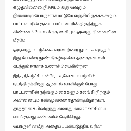
எழுதவில்லை. நிச்சயம் அது வெறும்
புத்தகக்
காட்சி
நினைவுப்பொருளாக மட்டுமே எஞ்சியிருக்கக் கூடும்.
தினங்கள்
பாட்டனாரின் குடை. பாட்டனாரின் திருநீற்றுக்
(4)
கிண்ணம் போல இந்த ஊசியும் அவரது நினைவின்
புனைவுக்குறிப்புகள்
மீதமே.
(1)
ஒருவரது வாழ்க்கை வரலாற்றை நூலாக எழுதும்
பெயரற்ற
இது போன்ற நுண் நிகழ்வுகளே அதைக் காலம்
மேகம்
கடந்தும் ஈரமாக உணரச் செய்கின்றன.
(2)
இந்த நிகழ்ச்சி என்றோ உ,வே.சா வாழ்வில்
மூத்தோர்
நடந்திருக்கிறது. ஆனால் வாசிக்கும் போது
பாடல்
பாட்டனாரின் நடுங்கும் கைகளும் கலங்கி நிற்கும்
(4)
அன்னையும் கண்முன்னே தோன்றுகிறார்கள்.
மொழி
தாத்தா கையிலிருநது அவரது அம்மா ஊசியை
(2)
வாங்குவது கண்ணில் தெரிகிறது.
மொழியாக்கம்
பொருளின் மீது அதைப் பயன்படுத்தியவரின்
(19)