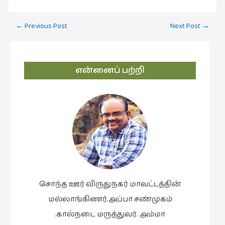
Post
←
Previous Post
Next Post
→
navigation
என்னைப் பற்றி
சொந்த ஊர் விருதுநகர் மாவட்டத்தின்
மல்லாங்கிணர்.அப்பா சண்முகம்
.கால்நடை மருத்துவர். அம்மா