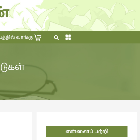
்
×
தில் வாங்கு
டுகள்
என்னைப் பற்றி