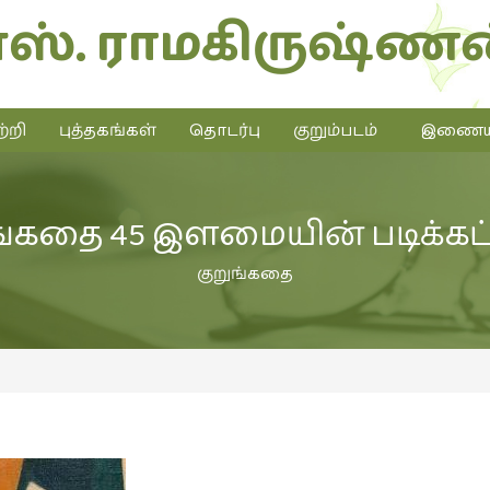
எஸ். ராமகிருஷ்ணன
்றி
புத்தகங்கள்
தொடர்பு
குறும்படம்
இணையத்
ங்கதை 45 இளமையின் படிக்கட்
குறுங்கதை