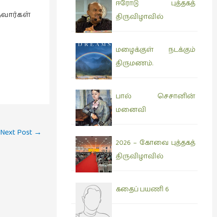
ஈரோடு புத்தகத்
வார்கள்
திருவிழாவில்
மழைக்குள் நடக்கும்
திருமணம்.
பால் செசானின்
மனைவி
Next Post
→
2026 – கோவை புத்தகத்
திருவிழாவில்
கதைப் பயணி 6