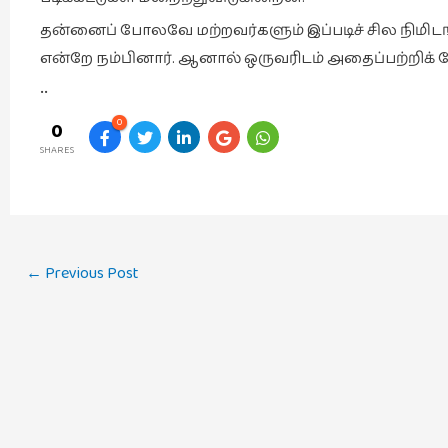
தன்னைப் போலவே மற்றவர்களும் இப்படிச் சில நிமி
என்றே நம்பினார். ஆனால் ஒருவரிடம் அதைப்பற்றிக்
••
0
0
SHARES
Post
←
Previous Post
navigation