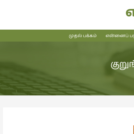
முதல் பக்கம்
என்னைப் பற
குறு