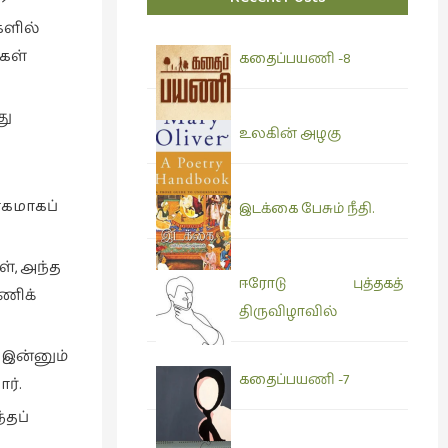
களில்
ைகள்
கதைப்பயணி -8
து
உலகின் அழகு
ாகமாகப்
இடக்கை பேசும் நீதி.
ள், அந்த
ஈரோடு புத்தகத்
்ணிக்
திருவிழாவில்
 இன்னும்
கதைப்பயணி -7
ர்.
்தப்