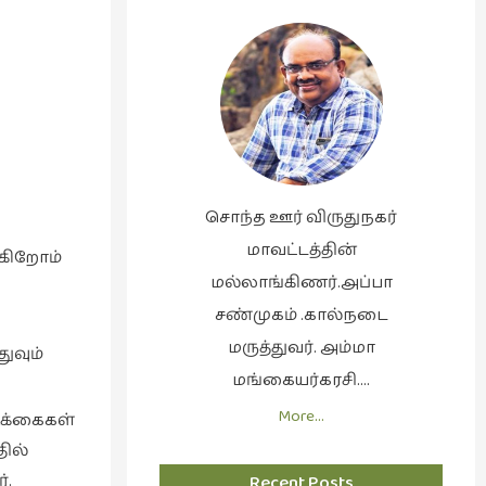
சொந்த ஊர் விருதுநகர்
மாவட்டத்தின்
்கிறோம்
மல்லாங்கிணர்.அப்பா
சண்முகம் .கால்நடை
மருத்துவர். அம்மா
துவும்
மங்கையர்கரசி….
More…
ிக்கைகள்
ில்
்.
Recent Posts