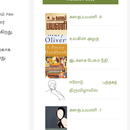
. Film
கதைப்பயணி -8
ர்
கிறது.
உலகின் அழகு
்காக
து
இடக்கை பேசும் நீதி.
ஈரோடு புத்தகத்
திருவிழாவில்
கதைப்பயணி -7