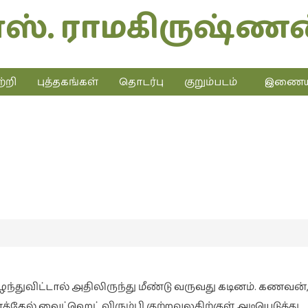
எஸ். ராமகிருஷ்ணன
்றி
புத்தகங்கள்
தொடர்பு
குறும்படம்
இணையத்
திரும்ப முடியாத பாதை
சினிமா
்துவிட்டால் அதிலிருந்து மீண்டு வருவது கடினம். கணவன்,
தேல் வைட்ஹெட் விரும்பி குற்றவுலகிற்குள் அடியெடுத்து