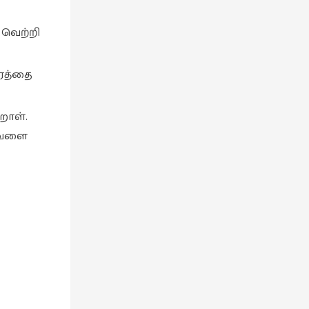
 வெற்றி
கரத்தை
றாள்.
 அவளை