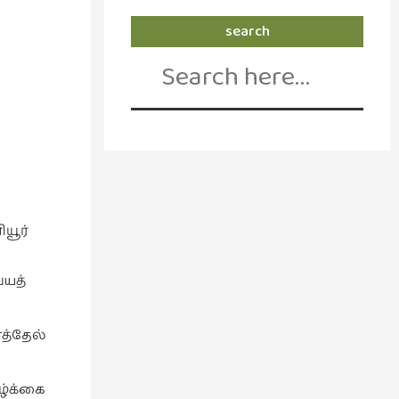
search
Search
for:
யூர்
்யத்
த்தேல்
ழ்க்கை