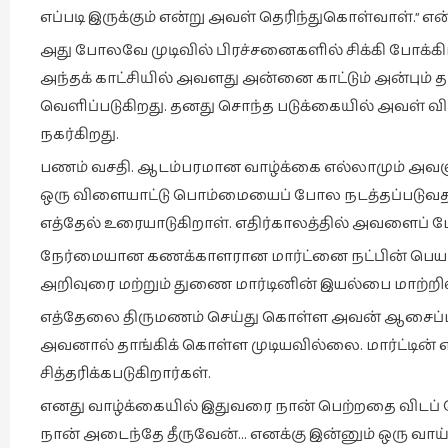
எப்படி இருக்கும் என்று அவள் தெரிந்துகொள்வாள்.” எ
அது போலவே முடிவில் பிரச்சனைகளில் சிக்கி போக்கிடமி
அந்தக் காட்சியில் அவளது அன்னை காட்டும் அன்பும் த
வெளிப்படுகிறது. தனது சொந்த படுக்கையில் அவள் வ
நகர்கிறது.
பணம் வசதி. ஆடம்பரமான வாழ்க்கை எல்லாமும் அவளுக்
ஒரு விளையாட்டு பொம்மையைப் போல நடத்தப்படுவத
எத்தேல் உரையாடுகிறாள். எதிர்காலத்தில் அவளைப் ப
நேர்மையான கணக்காளரான மார்ட்னை நட்பின் பெயரால்
அறிவுரை மற்றும் துணை மார்டினின் இயல்பை மாற்றிவ
எத்தேலை திருமணம் செய்து கொள்ள அவன் ஆசைப்படு
அவனால் தாங்கிக் கொள்ள முடியவில்லை. மார்ட்டின
சித்தரிக்கபடுகிறார்கள்.
எனது வாழ்க்கையில் இதுவரை நான் பெற்றதை விடப்
நான் அடைந்தே தீருவேன்… எனக்கு இன்னும் ஒரு வாய்