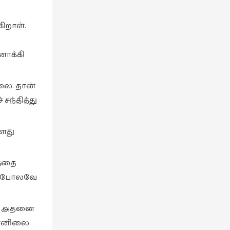
கிறாள்.
னோக்கி
லை. தான்
ந்தித்து
வளது
த்தை
ப் போலவே
வது அதனை
தன்னிலை