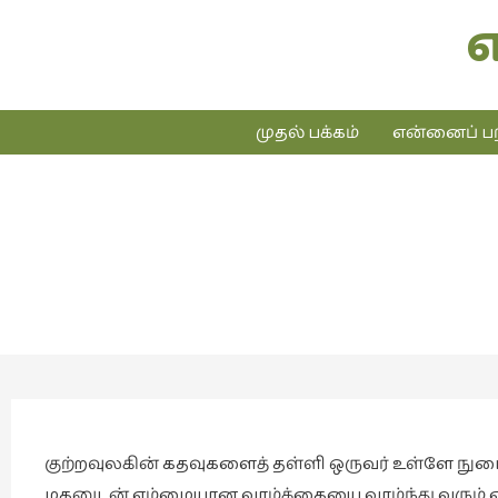
முதல் பக்கம்
என்னைப் பற
குற்றவுலகின் கதவுகளைத் தள்ளி ஒருவர் உள்ளே நுழைந
மகனுடன் ஏழ்மையான வாழ்க்கையை வாழ்ந்து வரும் எத்