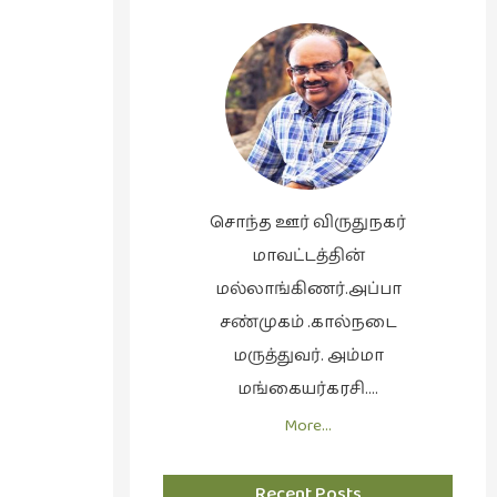
சொந்த ஊர் விருதுநகர்
மாவட்டத்தின்
மல்லாங்கிணர்.அப்பா
சண்முகம் .கால்நடை
மருத்துவர். அம்மா
மங்கையர்கரசி….
More…
Recent Posts