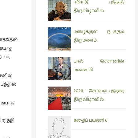
ஈரோடு புத்தகத்
திருவிழாவில்
மழைக்குள் நடக்கும்
த்தேல்.
திருமணம்.
டியாத
ணத்தை
பால் செசானின்
மனைவி
சலில்
பத்தில்
2026 – கோவை புத்தகத்
திருவிழாவில்
ுடியாத
றுத்தி
கதைப் பயணி 6