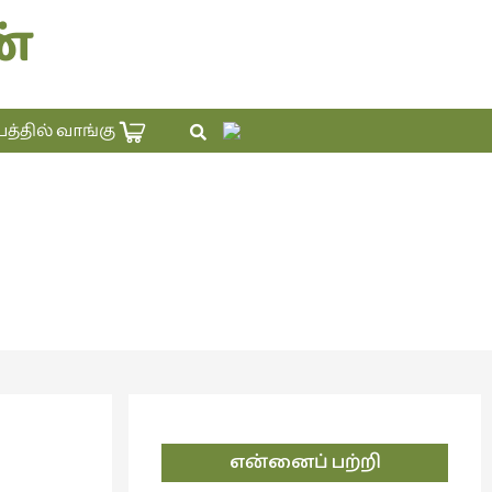
்
×
தில் வாங்கு
என்னைப் பற்றி