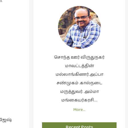
ி.
சொந்த ஊர் விருதுநகர்
மாவட்டத்தின்
மல்லாங்கிணர்.அப்பா
சண்முகம் .கால்நடை
மருத்துவர். அம்மா
மங்கையர்கரசி….
More…
ாஜேஷ்
Recent Posts