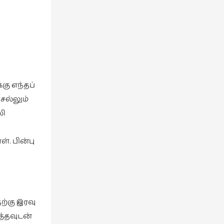
கு எந்தப்
ெல்லும்
லி
். பின்பு
ற்கு இரவு
த்தவுடன்