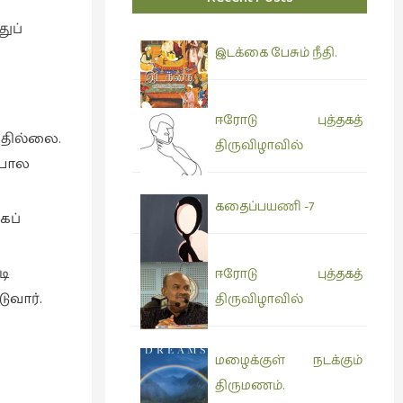
ுப்
இடக்கை பேசும் நீதி.
ஈரோடு புத்தகத்
ததில்லை.
திருவிழாவில்
 போல
கதைப்பயணி -7
கப்
டி
ஈரோடு புத்தகத்
ுவார்.
திருவிழாவில்
மழைக்குள் நடக்கும்
திருமணம்.