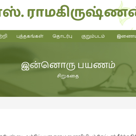
எஸ். ராமகிருஷ்ணன
்றி
புத்தகங்கள்
தொடர்பு
குறும்படம்
இணையத்
இன்னொரு பயணம்
சிறுகதை