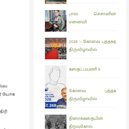
பால் செசானின்
மனைவி
2026 – கோவை புத்தகத்
திருவிழாவில்
கதைப் பயணி 6
ொல்ல
கோவை புத்தக
வர் யோக
திருவிழாவில்
ிரி
திரைக்கதையின்
திறவுகோல்