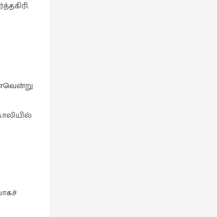
த்தகிரி.
்னவென்று
காலியில்
ாகச்