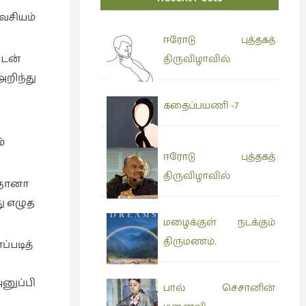
அவசியம்
ஈரோடு புத்தகத்
ுடன்
திருவிழாவில்
அறிந்து
கதைப்பயணி -7
்
ஈரோடு புத்தகத்
திருவிழாவில்
 தானா
ு எழுத
மழைக்குள் நடக்கும்
திருமணம்.
்படித்
னுப்பி
பால் செசானின்