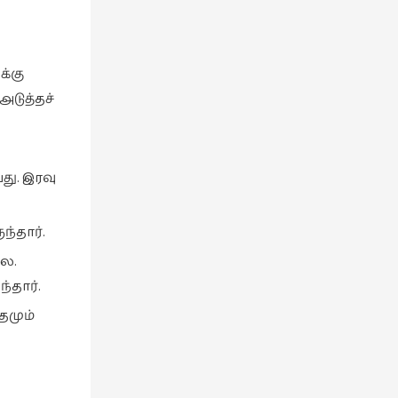
க்கு
டுத்தச்
ு. இரவு
்தார்.
லை.
்தார்.
தமும்