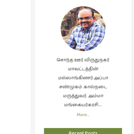
சொந்த ஊர் விருதுநகர்
மாவட்டத்தின்
மல்லாங்கிணர்.அப்பா
சண்முகம் .கால்நடை
மருத்துவர். அம்மா
மங்கையர்கரசி….
More…
Recent Posts