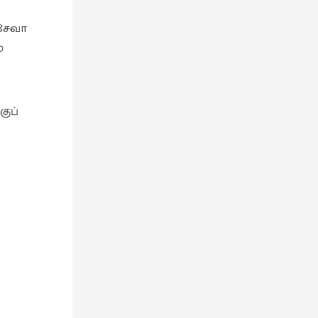
ரசேவா
்
ுப்