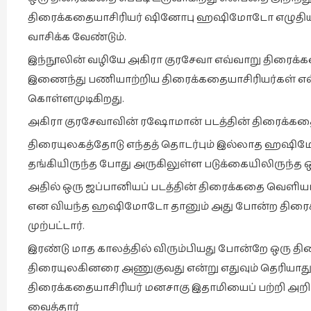
திரைக்கதையாசிரியர் ஷினோபு ஹஷிமோடோ எழுதிய Compou
வாசிக்க வேண்டும்.
இந்நூலின் வழியே அகிரா குரசேவா எவ்வாறு திரைக
இணைந்து பணியாற்றிய திரைக்கதையாசிரியர்கள் எவ்வா
கொள்ளமுடிகிறது.
அகிரா குரசேவாவின் ரஷோமான் படத்தின் திரைக்
திரையுலகத்தோடு எந்தத் தொடர்பும் இல்லாத ஹஷிம
தங்கியிருந்த போது அருகிலுள்ள படுக்கையிலிருந்த ஒர
அதில் ஒரு ஜப்பானியப் படத்தின் திரைக்கதை வெளி
என வியந்த ஹஷிமோடோ தானும் அது போன்ற திரைக்
முற்பட்டார்.
இரண்டு மாத காலத்தில் விரும்பியது போன்றே ஒரு திரை
திரையுலகினரை அணுகுவது என்று எதுவும் தெரியாது
திரைக்கதையாசிரியர் மனசாகு இதாமியைப் பற்றி அற
வைத்தார்