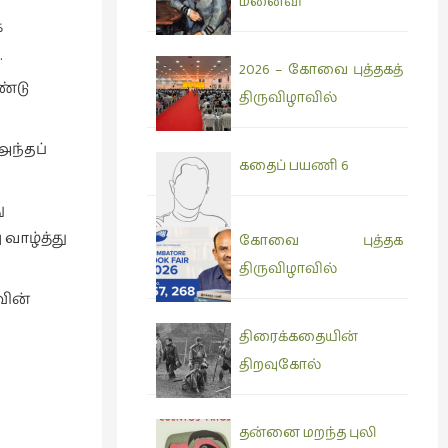
மனைவி
்
.
2026 – கோவை புத்தகத்
ண்டு
திருவிழாவில்
அந்தப்
கதைப் பயணி 6
ு
வாழ்த்து
கோவை புத்தக
திருவிழாவில்
வின்
திரைக்கதையின்
திறவுகோல்
தன்னை மறந்த புலி