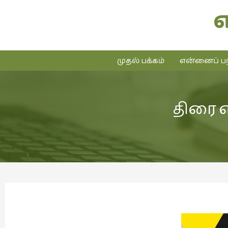
முதல் பக்கம்
என்னைப் பற
திரை எ