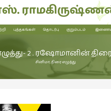
எஸ். ராமகிருஷ்ணன
்றி
புத்தகங்கள்
தொடர்பு
குறும்படம்
இணையத்
ழுத்து- 2 . ரஷோமானின் தி
சினிமா
,
திரை எழுத்து