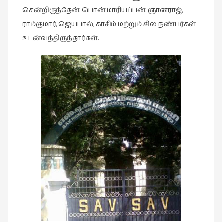
சென்றிருந்தேன். பொன் மாரியப்பன். ஞானராஜ்,
இசை
ராம்குமார், ஜெயபால், காசிம் மற்றும் சில நண்பர்கள்
(23)
உடன்வந்திருந்தார்கள்.
இணையதளம்
(23)
இந்திய
இலக்கியம்
(4)
இயற்கை
(34)
இலக்கியம்
(729)
இன்னொரு
கவிதை
(1)
உலக