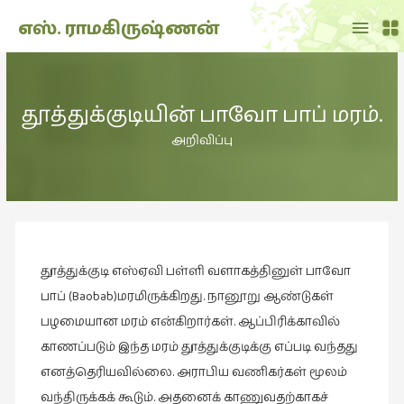
Main
எஸ். ராமகிருஷ்ணன்
Menu
THE
DOLL
தூத்துக்குடியின் பாவோ பாப் மரம்.
SHOW
(7)
அறிவிப்பு
Translation
(2)
அறிவிப்பு
(1,949)
தூத்துக்குடி எஸ்ஏவி பள்ளி வளாகத்தினுள் பாவோ
அனுபவம்
(135)
பாப் (Baobab)மரமிருக்கிறது. நானூறு ஆண்டுகள்
பழமையான மரம் என்கிறார்கள். ஆப்பிரிக்காவில்
அன்றாடம்
காணப்படும் இந்த மரம் தூத்துக்குடிக்கு எப்படி வந்தது
(3)
எனத்தெரியவில்லை. அராபிய வணிகர்கள் மூலம்
ஆளுமை
வந்திருக்கக் கூடும். அதனைக் காணுவதற்காகச்
(81)