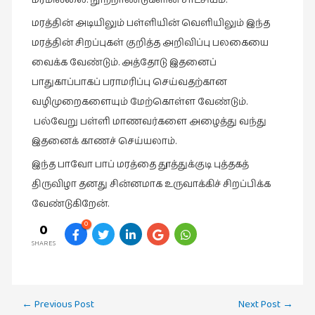
மரத்தின் அடியிலும் பள்ளியின் வெளியிலும் இந்த
மரத்தின் சிறப்புகள் குறித்த அறிவிப்பு பலகையை
வைக்க வேண்டும். அத்தோடு இதனைப்
பாதுகாப்பாகப் பராமரிப்பு செய்வதற்கான
வழிமுறைகளையும் மேற்கொள்ள வேண்டும்.
பல்வேறு பள்ளி மாணவர்களை அழைத்து வந்து
இதனைக் காணச் செய்யலாம்.
இந்த பாவோ பாப் மரத்தை தூத்துக்குடி புத்தகத்
திருவிழா தனது சின்னமாக உருவாக்கிச் சிறப்பிக்க
வேண்டுகிறேன்.
0
0
SHARES
Post
←
Previous Post
Next Post
→