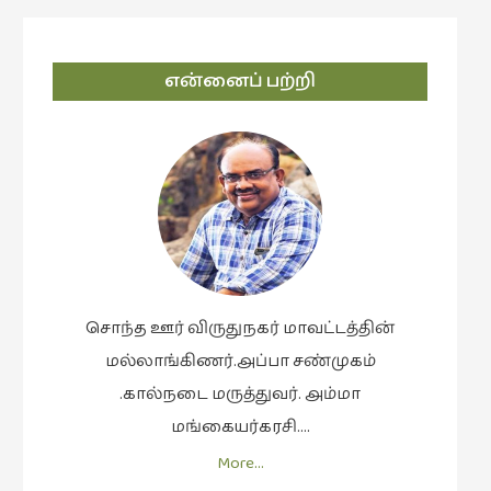
navigation
என்னைப் பற்றி
சொந்த ஊர் விருதுநகர் மாவட்டத்தின்
மல்லாங்கிணர்.அப்பா சண்முகம்
.கால்நடை மருத்துவர். அம்மா
மங்கையர்கரசி….
More…