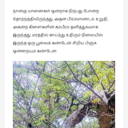
இலக்கியப்
பேருரைகள்
நான்கு யானைகள் ஒன்றாக நிற்பது போன்ற
(7)
தோற்றத்திலிருந்தது. அதன் பிரம்மாண்டம். உறுதி,
அகன்ற கிளைகளின் கம்பீரம் தனித்துவமாக
ஊடகம்
(1)
இருந்தது. மரத்தில் காய்ந்து உதிரும் நிலையில்
இருந்த ஒரு பூவைக் கண்டேன். சிறிய பிஞ்சு
எனக்குப்
ஒன்றையும் கண்டேன்.
பிடித்த
கதைகள்
(39)
எனது
பரிந்துரைகள்
(5)
ஓவியங்கள்
(47)
ஓவியங்கள்
(53)