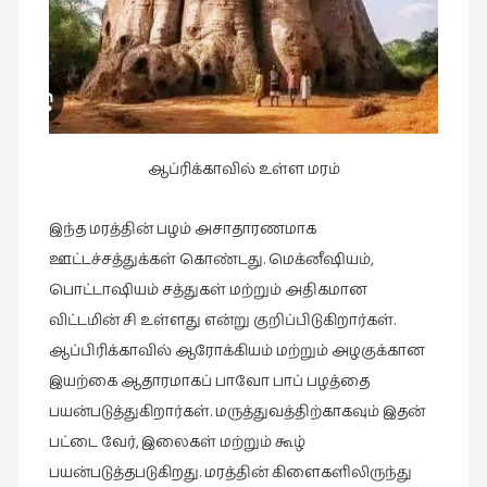
வரலாறு
(2)
வரலாறு
(4)
வாசிப்பில்
ஆப்ரிக்காவில் உள்ள மரம்
இன்று
(1)
இந்த மரத்தின் பழம் அசாதாரணமாக
விமர்சனம்
ஊட்டச்சத்துக்கள் கொண்டது. மெக்னீஷியம்,
(19)
பொட்டாஷியம் சத்துகள் மற்றும் அதிகமான
விளையாட்டு
விட்டமின் சி உள்ளது என்று குறிப்பிடுகிறார்கள்.
(2)
ஆப்பிரிக்காவில் ஆரோக்கியம் மற்றும் அழகுக்கான
இயற்கை ஆதாரமாகப் பாவோ பாப் பழத்தை
ஷேக்ஸ்பியரின்
உலகம்
பயன்படுத்துகிறார்கள். மருத்துவத்திற்காகவும் இதன்
(1)
பட்டை வேர், இலைகள் மற்றும் கூழ்
பயன்படுத்தபடுகிறது. மரத்தின் கிளைகளிலிருந்து