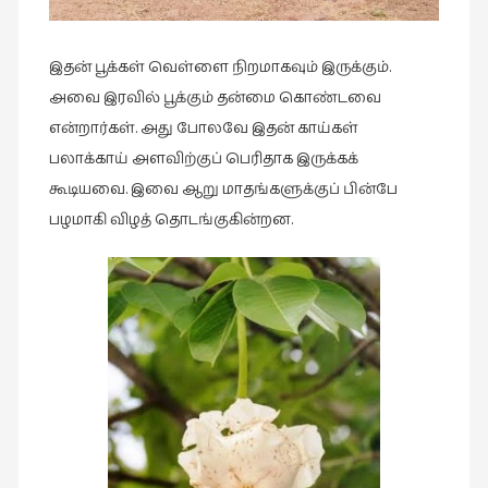
கவிதை
(29)
காந்தியின்
இதன் பூக்கள் வெள்ளை நிறமாகவும் இருக்கும்.
நிழலில்
அவை இரவில் பூக்கும் தன்மை கொண்டவை
(6)
என்றார்கள். அது போலவே இதன் காய்கள்
காமிக்ஸ்
பலாக்காய் அளவிற்குப் பெரிதாக இருக்கக்
(7)
கூடியவை. இவை ஆறு மாதங்களுக்குப் பின்பே
பழமாகி விழத் தொடங்குகின்றன.
காலைக்
குறிப்புகள்
(31)
குறுங்கதை
(149)
குறும்படம்
(13)
குற்றமுகங்கள்
(25)