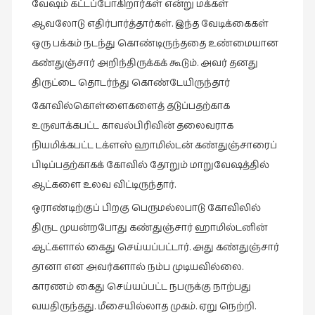
வேஷம் கட்டப்போகிறார்கள் என்று மக்கள்
நாடகம்
ஆவலோடு எதிர்பார்த்தார்கள். இந்த வேடிக்கைகள்
(8)
ஒரு பக்கம் நடந்து கொண்டிருந்ததை உண்மையான
நாவல்கள்
கண்துஞ்சார் அறிந்திருக்கக் கூடும். அவர் தனது
(1)
திருட்டை தொடர்ந்து கொண்டேயிருந்தார்
நாவல்கள்
கோவில்கொள்ளைகளைத் தடுப்பதற்காக
(40)
உருவாக்கபட்ட காவல்பிரிவின் தலைவராக
நினைவுகுறிப்பு
நியமிக்கபட்ட டக்ளஸ் ஹாமில்டன் கண்துஞ்சாரைப்
(7)
பிடிப்பதற்காகக் கோவில் தோறும் மாறுவேஷத்தில்
நுண்கலை
ஆட்களை உலவ விட்டிருந்தார்.
(5)
ஒராண்டிற்குப் பிறகு பெருமல்லபாடு கோவிலில்
நுண்கலை
திருட முயன்றபோது கண்துஞ்சார் ஹாமில்டனின்
(11)
ஆட்களால் கைது செய்யப்பட்டார். அது கண்துஞ்சார்
நூலக
தானா என அவர்களால் நம்ப முடியவில்லை.
மனிதர்கள்
காரணம் கைது செய்யப்பட்ட நபருக்கு நாற்பது
(32)
வயதிருந்தது. மீசையில்லாத முகம். ஏறு நெற்றி.