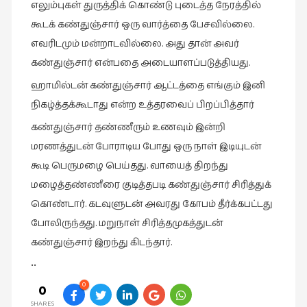
எலும்புகள் துருத்திக் கொண்டு புடைத்த நேரத்தில்
வரலாறு
கூடக் கண்துஞ்சார் ஒரு வார்த்தை பேசவில்லை.
(2)
எவரிடமும் மன்றாடவில்லை. அது தான் அவர்
வரலாறு
கண்துஞ்சார் என்பதை அடையாளப்படுத்தியது.
(4)
ஹாமில்டன் கண்துஞ்சார் ஆட்டத்தை எங்கும் இனி
வாசிப்பில்
நிகழ்த்தக்கூடாது என்ற உத்தரவைப் பிறப்பித்தார்
இன்று
கண்துஞ்சார் தண்ணீரும் உணவும் இன்றி
(1)
மரணத்துடன் போராடிய போது ஒரு நாள் இடியுடன்
விமர்சனம்
கூடி பெருமழை பெய்தது. வாயைத் திறந்து
(19)
மழைத்தண்ணீரை குடித்தபடி கண்துஞ்சார் சிரித்துக்
விளையாட்டு
கொண்டார். கடவுளுடன் அவரது கோபம் தீர்க்கபட்டது
(2)
போலிருந்தது. மறுநாள் சிரித்தமுகத்துடன்
ஷேக்ஸ்பியரின்
கண்துஞ்சார் இறந்து கிடந்தார்.
உலகம்
••
(1)
0
0
SHARES