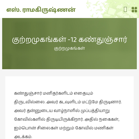
Main
எஸ். ராமகிருஷ்ணன்
Men
THE
DOLL
குற்றமுகங்கள் -12 கண்துஞ்சார்
SHOW
(7)
குற்றமுகங்கள்
Translation
(2)
அறிவிப்பு
(1,948)
கண்துஞ்சார் மனிதர்களிடம் எதையும்
அனுபவம்
(135)
திருடவில்லை. அவர் கடவுளிடம் மட்டுமே திருடினார்.
அவர் தன்னுடைய வாழ்நாளில் முப்பத்தியாறு
அன்றாடம்
கோவில்களில் திருடியிருக்கிறார். அதில் நகைகள்,
(3)
ஐம்பொன் சிலைகள் மற்றும் கோவில் மணிகள்
ஆளுமை
அடக்கம்.
(81)