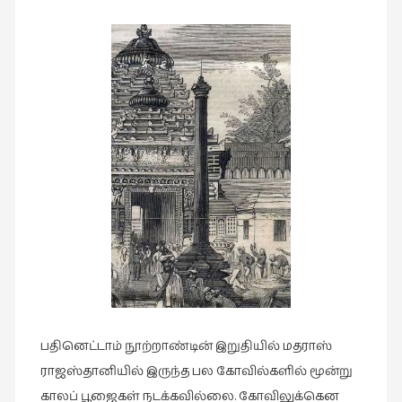
இசை
(23)
இணையதளம்
(23)
இந்திய
இலக்கியம்
(4)
இயற்கை
(34)
இலக்கியம்
(729)
இன்னொரு
கவிதை
பதினெட்டாம் நூற்றாண்டின் இறுதியில் மதராஸ்
(1)
ராஜஸ்தானியில் இருந்த பல கோவில்களில் மூன்று
உலக
காலப் பூஜைகள் நடக்கவில்லை. கோவிலுக்கென