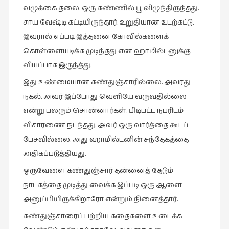
நேர்காணல்
வழுக்கை தலை. ஒரு கண்ணில் பூ விழுந்திருந்தது.
(4)
சாய வேஷ்டி கட்டியிருந்தார். உறுதியான உடற்கட்டு.
படித்தவை
இவரால் எப்படி இத்தனை கோவில்களைக்
(20)
கொள்ளையடிக்க முடிந்தது என ஹாமில்டனுக்கு
வியப்பாக இருந்த்து.
பயணங்கள்
(24)
இது உண்மையான கண்துஞ்சாரில்லை. அவரது
பரிந்துரை
நகல். அவர் இப்போது வெளியே வருவதில்லை
(22)
என்று பலரும் சொன்னார்கள். பிடிபட்ட நபரிடம்
விசாரணை நடந்தது. அவர் ஒரு வார்த்தை கூடப்
புகைப்படக்கலை
(1)
பேசவில்லை. அது ஹாமில்டனின் சந்தேகத்தை
அதிகப்படுத்தியது.
புத்தக
கண்காட்சி2019
ஒருவேளை கண்துஞ்சார் தன்னைத் தேடும்
(2)
நாடகத்தை முடித்து வைக்க இப்படி ஒரு ஆளை
அனுப்பியிருக்கிறாரோ என்றும் நினைத்தார்.
புத்தக
விமர்சனம்
கண்துஞ்சாரைப் பற்றிய கதைகளை உடைக்க
(54)