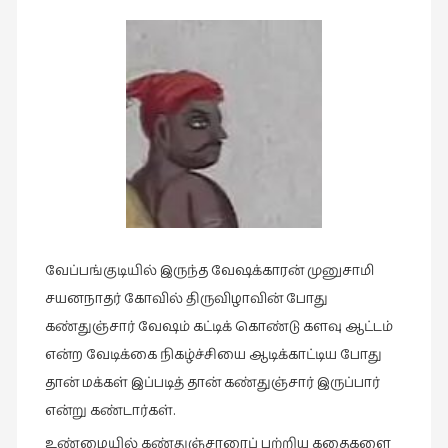
கவிதை
(29)
காந்தியின்
நிழலில்
(6)
காமிக்ஸ்
(7)
காலைக்
குறிப்புகள்
(31)
வேப்பங்குடியில் இருந்த வேஷக்காரன் முனுசாமி
குறுங்கதை
சயனநாதர் கோவில் திருவிழாவின் போது
(149)
கண்துஞ்சார் வேஷம் கட்டிக் கொண்டு களவு ஆட்டம்
குறும்படம்
என்ற வேடிக்கை நிகழ்ச்சியை ஆடிக்காட்டிய போது
(13)
தான் மக்கள் இப்படித் தான் கண்துஞ்சார் இருப்பார்
குற்றமுகங்கள்
என்று கண்டார்கள்.
(25)
உண்மையில் கண்துஞ்சாரைப் பற்றிய கதைகளை