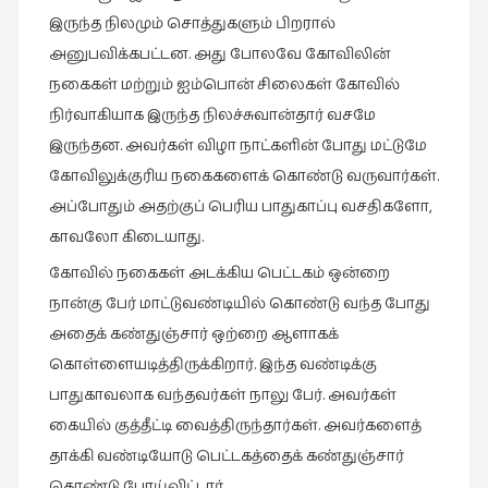
இலக்கியப்
இருந்த நிலமும் சொத்துகளும் பிறரால்
பேருரைகள்
அனுபவிக்கபட்டன. அது போலவே கோவிலின்
(7)
நகைகள் மற்றும் ஐம்பொன் சிலைகள் கோவில்
ஊடகம்
நிர்வாகியாக இருந்த நிலச்சுவான்தார் வசமே
(1)
இருந்தன. அவர்கள் விழா நாட்களின் போது மட்டுமே
எனக்குப்
கோவிலுக்குரிய நகைகளைக் கொண்டு வருவார்கள்.
பிடித்த
அப்போதும் அதற்குப் பெரிய பாதுகாப்பு வசதிகளோ,
கதைகள்
காவலோ கிடையாது.
(39)
கோவில் நகைகள் அடக்கிய பெட்டகம் ஒன்றை
எனது
நான்கு பேர் மாட்டுவண்டியில் கொண்டு வந்த போது
பரிந்துரைகள்
அதைக் கண்துஞ்சார் ஒற்றை ஆளாகக்
(5)
கொள்ளையடித்திருக்கிறார். இந்த வண்டிக்கு
ஓவியங்கள்
பாதுகாவலாக வந்தவர்கள் நாலு பேர். அவர்கள்
(47)
கையில் குத்தீட்டி வைத்திருந்தார்கள். அவர்களைத்
ஓவியங்கள்
தாக்கி வண்டியோடு பெட்டகத்தைக் கண்துஞ்சார்
(53)
கொண்டு போய்விட்டார்.