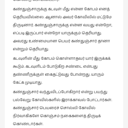
கட்டுரைகள்
கண்துஞ்சாருக்கு கடவுள் மீது என்ன கோபம் எனத்
(1)
தெரியவில்லை. ஆனால் அவர் கோவிலில் மட்டுமே
கட்டுரைகள்
திருடினார். கண்துஞ்சாருக்கு என்ன வயது என்றோ,
(7)
எப்படி இருப்பார் என்றோ யாருக்கும் தெரியாது.
கதைகள்
அவரது உண்மையான பெயர் கண்துஞ்சார் தானா
செல்லும்
என்றும் தெரியாது.
பாதை
கடவுளின் மீது கோபம் கொள்ளாதவர் யார் இருக்கக்
(10)
கூடும். கடவுளிடம் போடுகிற சண்டை என்பது
கல்வி
தண்ணீருக்குள் கைதட்டுவது போன்றது. யாரும்
(1)
கேட்க முடியாது.
கல்வி
கண்துஞ்சார் வந்துவிடப்போகிறார் என்று பயந்து
(16)
பல்வேறு கோவில்களில் இராக்காவல் போட்டார்கள்.
கவிஞனும்
கண்துஞ்சார் பெயரைச் சொல்லி கோவில்
கவிதையும்
நிர்வாகிகளே கொஞ்சம் நகைகளைத் திருடிக்
(4)
கொண்டார்கள்.