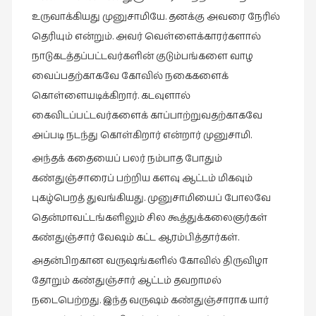
சிறிய
உருவாக்கியது முனுசாமியே. தனக்கு அவரை நேரில்
உண்மைகள்
தெரியும் என்றும். அவர் வெள்ளைக்காரர்களால்
(6)
நாடுகடத்தப்பட்டவர்களின் குடும்பங்களை வாழ
சிறுகதை
வைப்பதற்காகவே கோவில் நகைகளைக்
(138)
கொள்ளையடிக்கிறார். கடவுளால்
சினிமா
கைவிடப்பட்டவர்களைக் காப்பாற்றுவதற்காகவே
(565)
அப்படி நடந்து கொள்கிறார் என்றார் முனுசாமி.
சுழலும்
அந்தக் கதையைப் பலர் நம்பாத போதும்
பார்வைகள்
கண்துஞ்சாரைப் பற்றிய களவு ஆட்டம் மிகவும்
(1)
புகழ்பெறத் துவங்கியது. முனுசாமியைப் போலவே
தனிமை
தென்மாவட்டங்களிலும் சில கூத்துக்கலைஞர்கள்
கொண்டவர்கள்
கண்துஞ்சார் வேஷம் கட்ட ஆரம்பித்தார்கள்.
(1)
அதன்பிறகான வருஷங்களில் கோவில் திருவிழா
திரை
தோறும் கண்துஞ்சார் ஆட்டம் தவறாமல்
எழுத்து
நடைபெற்றது. இந்த வருஷம் கண்துஞ்சாராக யார்
(4)