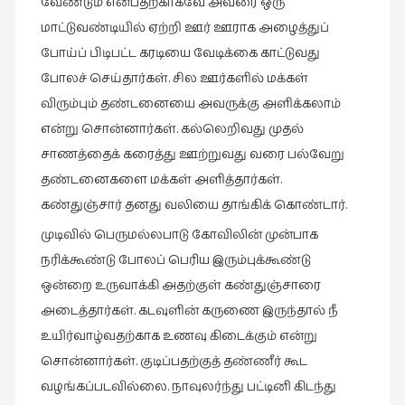
வேண்டும் என்பதற்காகவே அவரை ஒரு
புத்தகக்
மாட்டுவண்டியில் ஏற்றி ஊர் ஊராக அழைத்துப்
காட்சி
போய்ப் பிடிபட்ட கரடியை வேடிக்கை காட்டுவது
தினங்கள்
போலச் செய்தார்கள். சில ஊர்களில் மக்கள்
(4)
விரும்பும் தண்டனையை அவருக்கு அளிக்கலாம்
புனைவுக்குறிப்புகள்
என்று சொன்னார்கள். கல்லெறிவது முதல்
(1)
சாணத்தைக் கரைத்து ஊற்றுவது வரை பல்வேறு
பெயரற்ற
தண்டனைகளை மக்கள் அளித்தார்கள்.
மேகம்
கண்துஞ்சார் தனது வலியை தாங்கிக் கொண்டார்.
(2)
முடிவில் பெருமல்லபாடு கோவிலின் முன்பாக
மூத்தோர்
நரிக்கூண்டு போலப் பெரிய இரும்புக்கூண்டு
பாடல்
ஒன்றை உருவாக்கி அதற்குள் கண்துஞ்சாரை
(4)
அடைத்தார்கள். கடவுளின் கருணை இருந்தால் நீ
மொழி
உயிர்வாழ்வதற்காக உணவு கிடைக்கும் என்று
(2)
சொன்னார்கள். குடிப்பதற்குத் தண்ணீர் கூட
மொழியாக்கம்
வழங்கப்படவில்லை. நாவுலர்ந்து பட்டினி கிடந்து
(19)