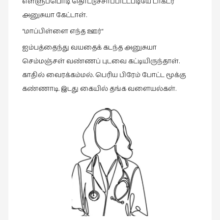
எள்ளுப்பொடி தொட்டுச்சாப்பிட்டபடியே டாக்டர்
அனுசுயா கேட்டாள்.
இசை
(23)
“மாப்பிள்ளை எந்த ஊர்“
இணையதளம்
ஐம்பத்தைந்து வயதைக் கடந்த அனுசுயா
(23)
செம்மஞ்சள் வண்ணப் புடவை கட்டியிருந்தாள்.
இந்திய
காதில் வைரக்கம்மல். பெரிய பிரேம் போட்ட மூக்கு
இலக்கியம்
கண்ணாடி. இடது கையில் தங்க வளையல்கள்.
(4)
இயற்கை
(34)
இலக்கியம்
(729)
இன்னொரு
கவிதை
(1)
உலக