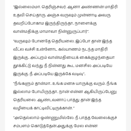
கவிதை
“இல்லைம்மா. தெரிஞ்சவர். ஆனா அண்ணன் மாதிரி
(29)
உதவி செய்தாரு. அஞ்சு வருஷம் முன்னாடி அவரு
காந்தியின்
தவறிப்போகாம இருந்திருந்தா.. நாளைக்கு
நிழலில்
வான்மதிக்கு மாமாவா நின்னுருப்பார்“.
(6)
“வருஷம் போனதே தெரியலை. இப்போ தான் இந்த
காமிக்ஸ்
(7)
வீட்ல வச்சி உன்னோட கல்யாணம் நடந்த மாதிரி
இருக்கு.. அப்புறம் வான்மதியை;க் கைக்குழந்தையா
காலைக்
தூக்கிட்டு வந்து நீ நின்னது கூட மனசில அப்படியே
குறிப்புகள்
(31)
இருக்கு. நீ அப்படியே இருக்கே வடிவு“..
“நீங்களும் தான்மா.. உங்க மனசு யாருக்கு வரும். நீங்க
குறுங்கதை
(149)
இல்லாம போயிருந்தா.. நான் என்ன ஆகியிருப்பேனு
தெரியலை. ஆண்டவனாப் பாத்து தான் இந்த
குறும்படம்
வழியைக் காட்டிவிட்டிருக்கான். “
(13)
“அதெல்லாம் ஒண்ணுமில்லே. நீ பாத்த வேலைக்குச்
குற்றமுகங்கள்
(25)
சம்பளம் கொடுத்தேன்.அதுக்கு மேல என்ன