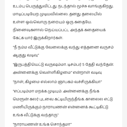
கட்டுரைகள்
உடம்பு பெருத்துவிட்டது. நடந்தால் மூச்சு வாங்குகிறது.
(1)
மாடிப்படியேற முடியவில்லை. தனது தலையில்
உள்ள ஒவ்வொரு நரையும் ஒரு கதையே.
கட்டுரைகள்
(7)
நினைவுகளால் நெய்யப்பட்ட அந்தக் கதையைக்
கேட்க யார் இருக்கிறார்கள்.
கதைகள்
செல்லும்
“நீ நம்ம வீட்டுக்கு வேலைக்கு வந்து எத்தனை வருசம்
பாதை
ஆகுது வடிவு“
(10)
“இருபத்தியெட்டு வருஷம்மா. டிசம்பர் 5 தேதி வந்தேன்.
கல்வி
அன்னைக்கு வெள்ளிகிழமை“ என்றாள் வடிவு
(1)
“நாள், கிழமை எல்லாம் ஞாபகம் வச்சிருக்கியா“
கல்வி
“எப்படிம்மா மறக்க முடியும். அன்னைக்கு நீங்க
(16)
மெரூன் கலர் புடவை கட்டியிருந்தீங்க. காலைல எட்டு
கவிஞனும்
மணியிருக்கும் நாராயணன் என்னைக் கூட்டிகிட்டு
கவிதையும்
உங்க வீட்டுக்கு வந்தாரு“
(4)
“நாராயணன் உங்க சொந்தமா“