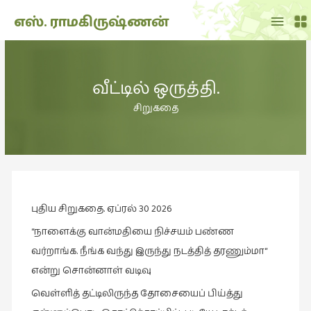
Main
எஸ். ராமகிருஷ்ணன்
Menu
THE
DOLL
வீட்டில் ஒருத்தி.
SHOW
(7)
சிறுகதை
Translation
(2)
அறிவிப்பு
(1,948)
புதிய சிறுகதை. ஏப்ரல் 30 2026
அனுபவம்
(135)
“நாளைக்கு வான்மதியை நிச்சயம் பண்ண
அன்றாடம்
வர்றாங்க. நீங்க வந்து இருந்து நடத்தித் தரணும்மா“
(3)
என்று சொன்னாள் வடிவு
ஆளுமை
வெள்ளித் தட்டிலிருந்த தோசையைப் பிய்த்து
(81)