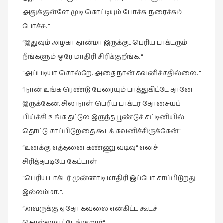
அதுக்குள்ளே முடி கொட்டியும் போச்சு. நரைச்சும்
புத்தகக்
காட்சி
போச்சு. “
தினங்கள்
“இதுவும் அழகா தான்மா இருக்கு.. பெரிய டாக்டரும்
(4)
நீங்களும் ஒரே மாதிரி சிரிக்குறீங்க. “
புனைவுக்குறிப்புகள்
“அப்படியா சொல்றே. அதை நான் கவனிச்சதில்லை. “
(1)
“நான் உங்க ரெண்டு பேரையும் பாத்துகிட்டே தானே
பெயரற்ற
இருக்கேன். சில நாள் பெரிய டாக்டர் தோசையப்
மேகம்
பிய்ச்சி உங்க தட்டுல இருந்த பூண்டுச் சட்டினியில்
(2)
தொட்டு சாப்பிடுறதை கூடக் கவனிச்சிருக்கேன்“
மூத்தோர்
“உனக்கு எத்தனை கண்ணு வடிவு“ எனச்
பாடல்
சிரித்தபடியே கேட்டாள்
(4)
“பெரிய டாக்டர் முன்னாடி மாதிரி இப்போ சாப்பிடுறது
மொழி
இல்லம்மா. “.
(2)
“அவருக்கு ஏதோ கவலை என்கிட்ட கூடச்
மொழியாக்கம்
(19)
சொல்லமாட்டேங்குறார்“