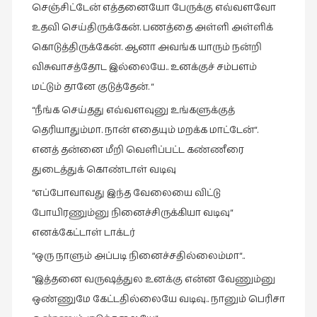
செஞ்சிட்டேன் எத்தனையோ பேருக்கு எவ்வளவோ
சிறிய
உதவி செய்திருக்கேன். பணத்தை அள்ளி அள்ளிக்
உண்மைகள்
(6)
கொடுத்திருக்கேன். ஆனா அவங்க யாரும் நன்றி
விசுவாசத்தோட இல்லையே.. உனக்குச் சம்பளம்
சிறுகதை
மட்டும் தானே குடுத்தேன். “
(138)
“நீங்க செய்தது எவ்வளவுனு உங்களுக்குத்
சினிமா
(565)
தெரியாதும்மா. நான் எதையும் மறக்க மாட்டேன்“.
எனத் தன்னை மீறி வெளிப்பட்ட கண்ணீரை
சுழலும்
துடைத்துக் கொண்டாள் வடிவு
பார்வைகள்
(1)
“எப்போவாவது இந்த வேலையை விட்டு
போயிரணும்னு நினைச்சிருக்கியா வடிவு“
தனிமை
கொண்டவர்கள்
எனக்கேட்டாள் டாக்டர்
(1)
“ஒரு நாளும் அப்படி நினைச்சதில்லைம்மா“..
திரை
“இத்தனை வருஷத்துல உனக்கு என்ன வேணும்னு
எழுத்து
ஒண்ணுமே கேட்டதில்லையே வடிவு.. நானும் பெரிசா
(4)