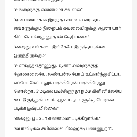
“உங்களுக்கு என்னம்மா கவலை“
வரலாறு
(2)
“ஏன் பணம் காசு இருந்தா கவலை வராதா..
வரலாறு
எங்களுக்கும் நிறையக் கவலையிருக்கு. ஆனா யார்
(4)
கிட்ட சொல்றதுனு தான் தெரியலை“
வாசிப்பில்
“ஷைலு உங்க கூட இங்கேயே இருந்தா நல்லா
இன்று
இருந்திருக்கும்“
(1)
“உனக்குத் தோணுது. ஆனா அவளுக்குத்
விமர்சனம்
தோணலையே.. லண்டன்ல போய் உட்கார்ந்துகிட்டா..
(19)
எப்போ கேட்டாலும் படிக்கிறேன். படிக்கிறேனு
விளையாட்டு
சொல்றா.. மெடிகல் படிச்சிருந்தா நம்ம கிளினிக்லயே
(2)
கூட இருந்துகிடலாம். ஆனா.. அவளுக்கு மெடிகல்
ஷேக்ஸ்பியரின்
படிக்க இஷ்டமில்லை“
உலகம்
“ஷைலு இப்போ என்னம்மா படிக்கிறாங்க. “
(1)
“பொலிடிகல் சயின்ஸ்ல பிஹெச்டி பண்ணுறா“..