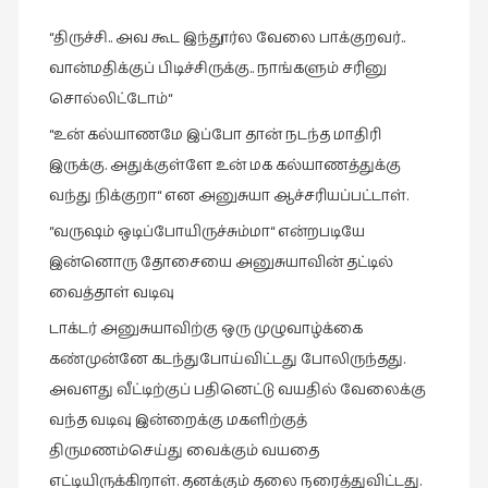
இலக்கியப்
“திருச்சி.. அவ கூட இந்தூர்ல வேலை பாக்குறவர்..
பேருரைகள்
வான்மதிக்குப் பிடிச்சிருக்கு.. நாங்களும் சரினு
(7)
சொல்லிட்டோம்“
ஊடகம்
(1)
“உன் கல்யாணமே இப்போ தான் நடந்த மாதிரி
இருக்கு. அதுக்குள்ளே உன் மக கல்யாணத்துக்கு
எனக்குப்
வந்து நிக்குறா“ என அனுசுயா ஆச்சரியப்பட்டாள்.
பிடித்த
கதைகள்
“வருஷம் ஒடிப்போயிருச்சும்மா“ என்றபடியே
(39)
இன்னொரு தோசையை அனுசுயாவின் தட்டில்
எனது
வைத்தாள் வடிவு
பரிந்துரைகள்
டாக்டர் அனுசுயாவிற்கு ஒரு முழுவாழ்க்கை
(5)
கண்முன்னே கடந்துபோய்விட்டது போலிருந்தது.
ஓவியங்கள்
அவளது வீட்டிற்குப் பதினெட்டு வயதில் வேலைக்கு
(47)
வந்த வடிவு இன்றைக்கு மகளிற்குத்
ஓவியங்கள்
திருமணம்செய்து வைக்கும் வயதை
(53)
எட்டியிருக்கிறாள். தனக்கும் தலை நரைத்துவிட்டது.