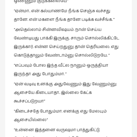
ஒண்ணும் குடுக்கலையே“
நாடகம்
“ஏன்மா.. என் கல்யாணமே நீங்க செஞ்சு வச்சது
(8)
தானே. என் மகளை நீங்க தானே படிக்க வச்சீங்க. “
நாவல்கள்
“அதெல்லாம் சின்னவிஷயம். நான் செய்ய
(1)
வேண்டியது பாக்கி இருக்கு. சாரும் சொல்லிக்கிட்டே
நாவல்கள்
இருக்கார். என்ன செய்றதுனு தான் தெரியலை. எது
(40)
கொடுத்தாலும் வேண்டாம்னு சொல்லிடுறயே. “
நினைவுகுறிப்பு
“எப்பவும் போல இந்த வீட்ல நானும் ஒருத்தியா
(7)
இருந்தா அது போதும்மா. “
நுண்கலை
“ஏன் வடிவு உனக்கு அதுவேணும் இது வேணும்னு
(5)
ஆசையே கிடையாதா.. இல்லை கேட்க
நுண்கலை
கூச்சப்படுறயா“
(11)
“கிடைச்சதே போதும்மா. எனக்கு எது மேலயும்
நூலக
ஆசையில்லை“
மனிதர்கள்
“உன்னை இத்தனை வருஷமா பாத்துகிட்டு
(32)