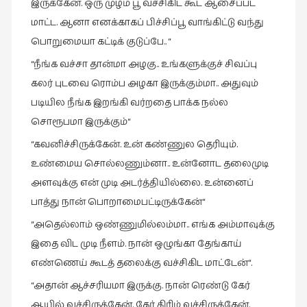
இருக்கேன். ஒரு முழம் பூ வச்சிகிட கூட ஆசைப்பட
நேர்காணல்
மாட்ட. ஆனா எனக்காகப் பிச்சிப்பூ வாங்கிட்டு வந்து
(4)
பொறுமையா கட்டிக் குடுப்பே.. “
படித்தவை
“நீங்க வச்சா தான்மா அழகு.. உங்களுக்குச் சிவப்பு
(20)
கலர் புடவை ரொம்ப அழகா இருக்கும்மா.. அதுவும்
பயணங்கள்
படியில நீங்க இறங்கி வர்றதை பாக்க நல்ல
(24)
சொரூபமா இருக்கும்“
பரிந்துரை
“கவனிச்சிருக்கேன். உன் கண்ணுல தெரியும்.
(22)
உண்மைய சொல்லணும்னா.. உன்னோட தலைமுடி
புகைப்படக்கலை
அளவுக்கு என் முடி அடர்த்தியில்லை. உன்னைப்
(1)
பாத்து நான் பொறாமைபட்டிருக்கேன்“
புத்தக
“அதெல்லாம் ஒண்ணுமில்லம்மா.. எங்க அம்மாவுக்கு
கண்காட்சி2019
இதை விட முடி நீளம். நான் ஒழுங்கா தேங்காய்
(2)
எண்ணெய் கூடத் தலைக்கு வச்சிகிட மாட்டேன்“.
புத்தக
விமர்சனம்
“அதான் ஆச்சரியமா இருக்கு. நான் ரெண்டு கேர்
(55)
ஆயில் வச்சிருக்கேன். கேர் கிரிம் வச்சிருக்கேன்.