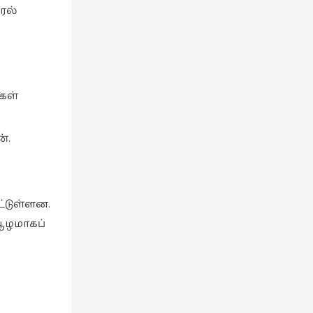
ரல்
கள்
்.
ட்டுள்ளன.
ஆழமாகப்