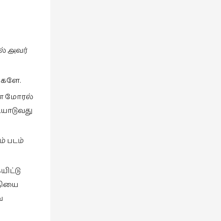
ல் அவர்
ைகளே.
என மோரல்
ையாடுவது
் படம்
ிட்டு
்தியை
ை