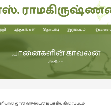
எஸ். ராமகிருஷ்ணன
்றி
புத்தகங்கள்
தொடர்பு
குறும்படம்
இணையத்
யானைகளின் காவலன்
சினிமா
ளியான ஜான் ஹுஸ்டன் இயக்கிய திரைப்படம்,