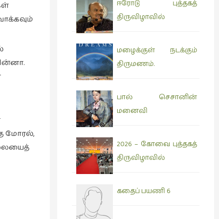
ஈரோடு புத்தகத்
கள்
திருவிழாவில்
ாக்கவும்
்
மழைக்குள் நடக்கும்
மின்னா.
திருமணம்.
ை
பால் செசானின்
மனைவி
ன
்த மோரல்,
2026 – கோவை புத்தகத்
வலையைத்
திருவிழாவில்
கதைப் பயணி 6