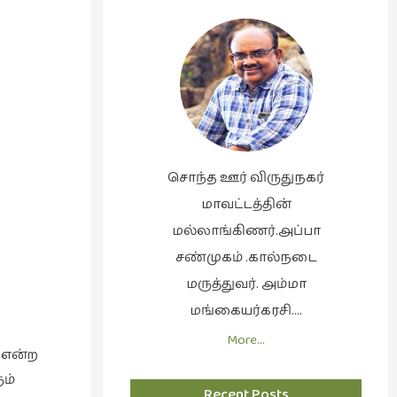
சொந்த ஊர் விருதுநகர்
மாவட்டத்தின்
மல்லாங்கிணர்.அப்பா
சண்முகம் .கால்நடை
மருத்துவர். அம்மா
மங்கையர்கரசி….
More…
 என்ற
ும்
Recent Posts