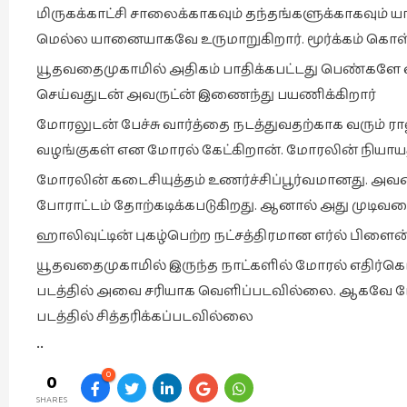
மிருகக்காட்சி சாலைக்காகவும் தந்தங்களுக்காகவும்
மெல்ல யானையாகவே உருமாறுகிறார். மூர்க்கம் கொள்க
யூதவதைமுகாமில் அதிகம் பாதிக்கபட்டது பெண்களே
செய்வதுடன் அவருட்ன் இணைந்து பயணிக்கிறார்
மோரலுடன் பேச்சு வார்த்தை நடத்துவதற்காக வரும் 
வழங்குகள் என மோரல் கேட்கிறான். மோரலின் நியாயத்
மோரலின் கடைசியுத்தம் உணர்ச்சிப்பூர்வமானது. அ
போராட்டம் தோற்கடிக்கபடுகிறது. ஆனால் அது முடி
ஹாலிவுட்டின் புகழ்பெற்ற நட்சத்திரமான எர்ல் பிளைன் இ
யூதவதைமுகாமில் இருந்த நாட்களில் மோரல் எதிர்கொள
படத்தில் அவை சரியாக வெளிப்படவில்லை. ஆகவே 
படத்தில் சித்தரிக்கப்படவில்லை
••
0
0
SHARES