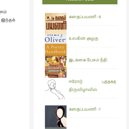
னம்
கதைப்பயணி -8
 இந்தக்
உலகின் அழகு
இடக்கை பேசும் நீதி.
ஈரோடு புத்தகத்
திருவிழாவில்
கதைப்பயணி -7