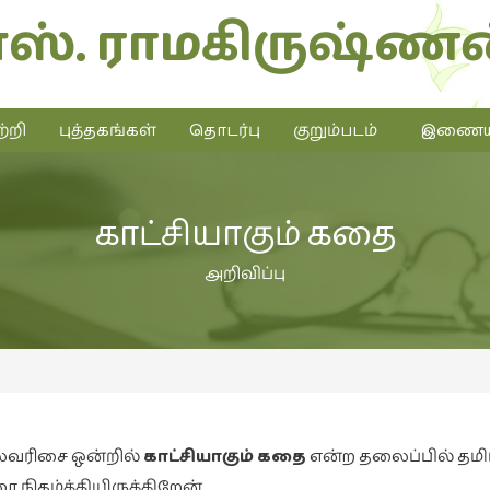
எஸ். ராமகிருஷ்ணன
்றி
புத்தகங்கள்
தொடர்பு
குறும்படம்
இணையத்
காட்சியாகும் கதை
அறிவிப்பு
ைவரிசை ஒன்றில்
காட்சியாகும் கதை
என்ற தலைப்பில் தமி
 நிகழ்த்தியிருக்கிறேன்,