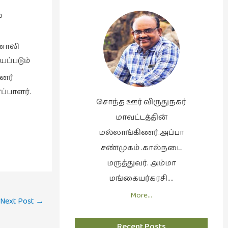
ை
னொலி
ப்படும்
னர்
்பாளர்.
சொந்த ஊர் விருதுநகர்
மாவட்டத்தின்
மல்லாங்கிணர்.அப்பா
சண்முகம் .கால்நடை
மருத்துவர். அம்மா
மங்கையர்கரசி….
More…
Next Post
→
Recent Posts