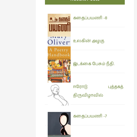
கதைப்பயணி -8
உலகின் அழகு
இடக்கை பேசும் நீதி.
ஈரோடு புத்தகத்
திருவிழாவில்
கதைப்பயணி -7