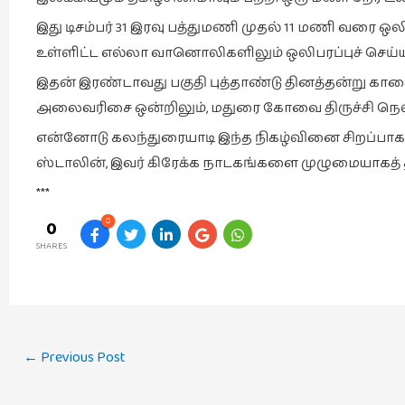
இது டிசம்பர் 31 இரவு பத்துமணி முதல் 11 மணி வரை ஒ
உள்ளிட்ட எல்லா வானொலிகளிலும் ஒலிபரப்புச் செய்யப
இதன் இரண்டாவது பகுதி புத்தாண்டு தினத்தன்று
அலைவரிசை ஒன்றிலும், மதுரை கோவை திருச்சி நெல்
என்னோடு கலந்துரையாடி இந்த நிகழ்வினை சிறப்பா
ஸ்டாலின், இவர் கிரேக்க நாடகங்களை முழுமையாகத் 
***
0
0
SHARES
Post
←
Previous Post
navigation