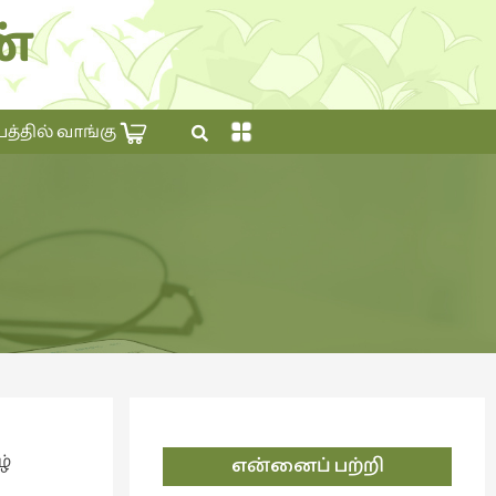
்
×
தில் வாங்கு
ழ்
என்னைப் பற்றி